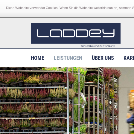
RUFEN SIE UNS AN
+49 39205 4545-0
EMAIL AN
Diese Webseite verwendet Cookies. Wenn Sie die Webseite weiterhin nutzen, stimmen S
HOME
LEISTUNGEN
ÜBER UNS
KAR