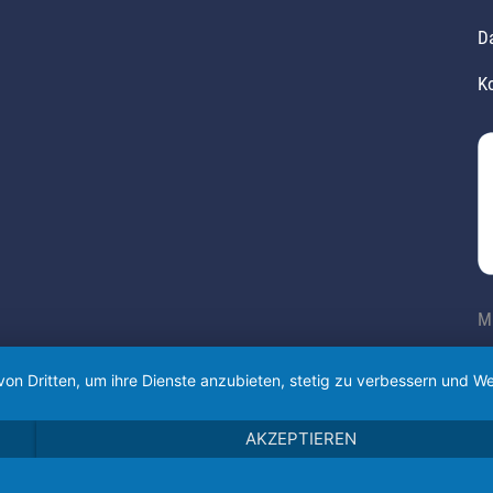
D
K
M
von Dritten, um ihre Dienste anzubieten, stetig zu verbessern und
AKZEPTIEREN