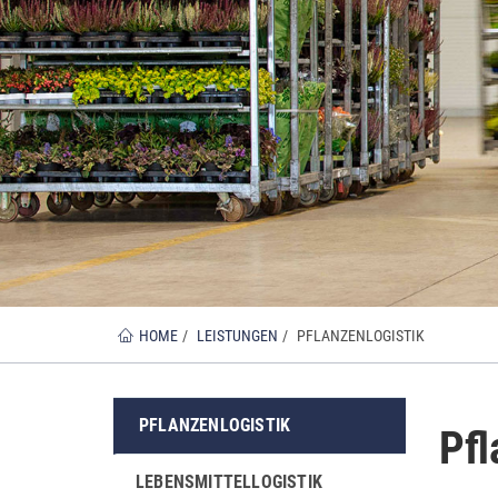
Sie
HOME
LEISTUNGEN
PFLANZENLOGISTIK
sind
hier
PFLANZENLOGISTIK
Pfl
LEBENSMITTELLOGISTIK