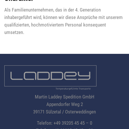
Als Familienunternehmen, das in der 4. Generation
inhabergeführt wird, können wir diese Ansprüche mit unserem
qualifizierten, hochmotiviertem Personal konsequent
umsetzen.
Footer
Martin Laddey Spedition GmbH
Appendorfer Weg 2
39171 Sülzetal / Osterweddingen
Telefon: +49 39205 45 45 – 0